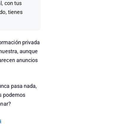
l, con tus
do, tienes
ormación privada
 nuestra, aunque
parecen anuncios
unca pasa nada,
nos podemos
onar?
s