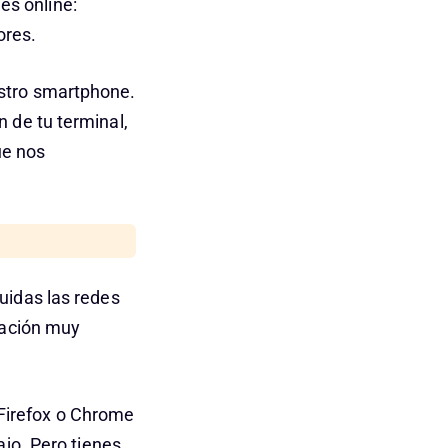
s online:
ores.
estro smartphone.
 de tu terminal,
ue nos
uidas las redes
mación muy
Firefox o Chrome
ajo. Pero tienes