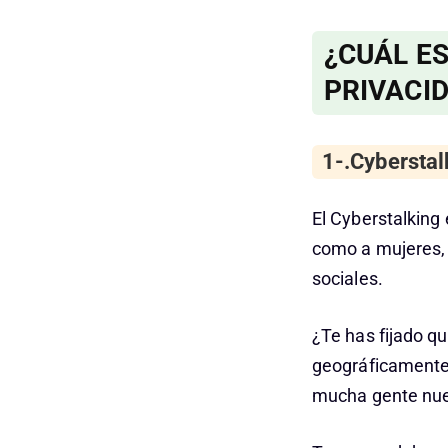
¿CUÁL E
PRIVACID
1-.Cyberstalk
El Cyberstalking
como a mujeres, 
sociales.
¿Te has fijado q
geográficamente
mucha gente nues