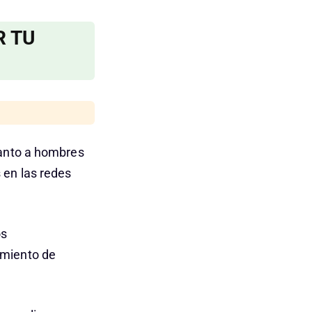
R TU
tanto a hombres
 en las redes
os
imiento de