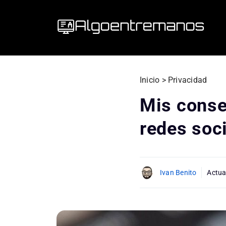
Saltar
al
contenido
Inicio
>
Privacidad
Mis conse
redes soc
Ivan Benito
Actua