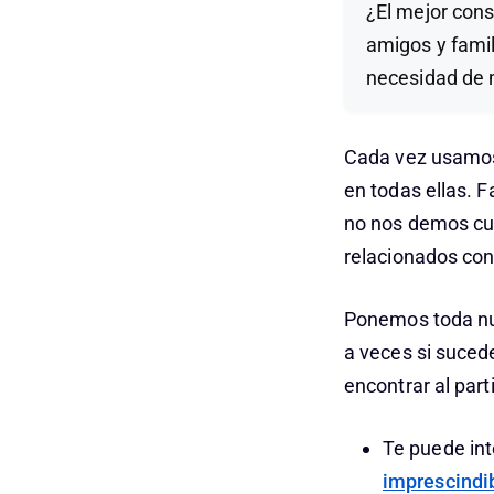
¿El mejor cons
amigos y famil
necesidad de m
Cada vez usamos
en todas ellas. 
no nos demos cue
relacionados co
Ponemos toda nue
a veces si suced
encontrar al par
Te puede int
imprescindi