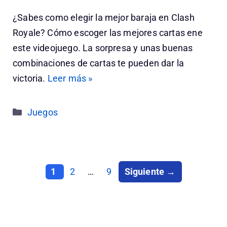
¿Sabes como elegir la mejor baraja en Clash
Royale? Cómo escoger las mejores cartas ene
este videojuego. La sorpresa y unas buenas
combinaciones de cartas te pueden dar la
victoria.
Leer más »
Categorías
Juegos
Página
Página
Página
1
2
…
9
Siguiente
→