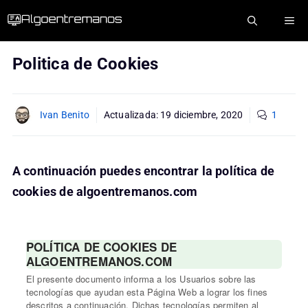
Saltar
ME
al
contenido
Politica de Cookies
Ivan Benito
Actualizada:
19 diciembre, 2020
1
A continuación puedes encontrar la política de
cookies de algoentremanos.com
POLÍTICA DE COOKIES DE
ALGOENTREMANOS.COM
El presente documento informa a los Usuarios sobre las
tecnologías que ayudan esta Página Web a lograr los fines
descritos a continuación. Dichas tecnologías permiten al