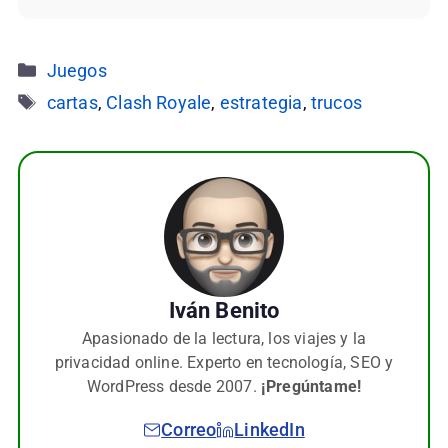
Categorías
Juegos
Etiquetas
cartas
,
Clash Royale
,
estrategia
,
trucos
Iván Benito
Apasionado de la lectura, los viajes y la
privacidad online. Experto en tecnología, SEO y
WordPress desde 2007.
¡Pregúntame!
Correo
LinkedIn