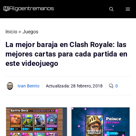
Saltar
ME
al
contenido
Inicio
>
Juegos
La mejor baraja en Clash Royale: las
mejores cartas para cada partida en
este videojuego
Ivan Benito
Actualizada:
28 febrero, 2018
0