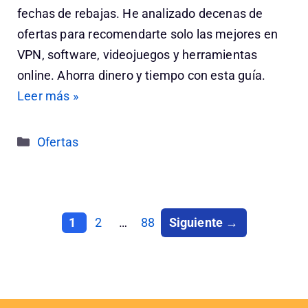
fechas de rebajas. He analizado decenas de
ofertas para recomendarte solo las mejores en
VPN, software, videojuegos y herramientas
online. Ahorra dinero y tiempo con esta guía.
Leer más »
Categorías
Ofertas
Página
Página
Página
1
2
…
88
Siguiente
→