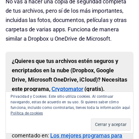
No vas a hacer una copia de seguridad completa
de tus archivos, pero sí de los más importantes,
incluidas las fotos, documentos, películas y otras
carpetas de varias apps. Funciona de manera
similar a Dropbox u OneDrive de Microsoft.
¿Quieres que tus archivos estén seguros y
encriptados en la nube (Dropbox, Google
Drive, Microsoft OneDrive, iCloud)? Necesitas
este programa,
Cryptomator
(gratis).
Privacidad y Cookies: Este sitio utiliza cookies. Al continuar
Funciona realmente bien. Creas una carpeta
navegando, estas de acuerdo en su uso. Si quieres saber cómo
encriptada en cualquiera de estos servicios.
funciona, incluido como controlarlas, tienes toda la información aquí:
Política de cookies
Cada archivo se encripta de manera
individual. De cualquier manera, también lo he
comentado en:
Los mejores programas para