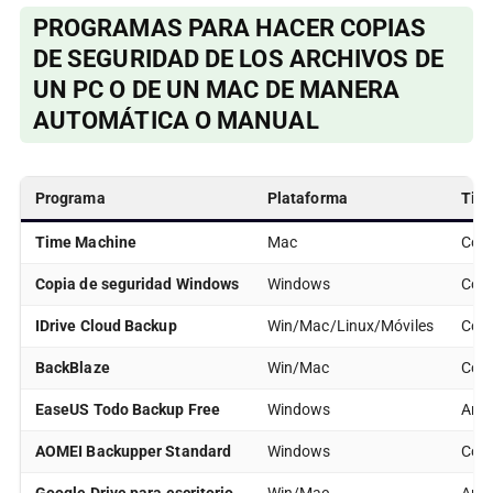
PROGRAMAS PARA HACER COPIAS
DE SEGURIDAD DE LOS ARCHIVOS DE
UN PC O DE UN MAC DE MANERA
AUTOMÁTICA O MANUAL
Programa
Plataforma
Tipo
Time Machine
Mac
Comp
Copia de seguridad Windows
Windows
Comp
IDrive Cloud Backup
Win/Mac/Linux/Móviles
Comp
BackBlaze
Win/Mac
Comp
EaseUS Todo Backup Free
Windows
Arch
AOMEI Backupper Standard
Windows
Comp