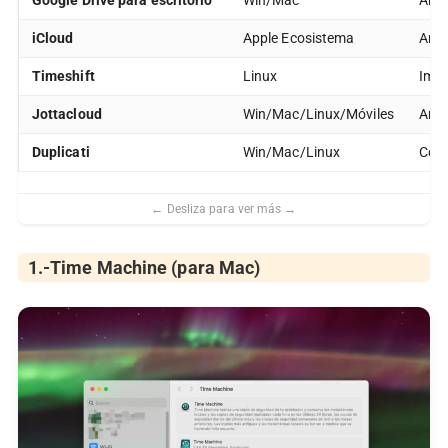
Google Drive para escritorio
Win/Mac
Arch
iCloud
Apple Ecosistema
Arch
Timeshift
Linux
Imag
Jottacloud
Win/Mac/Linux/Móviles
Arch
Duplicati
Win/Mac/Linux
Comp
1.-Time Machine (para Mac)