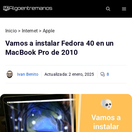
Saltar
ME
al
contenido
Inicio
>
Internet
>
Apple
Vamos a instalar Fedora 40 en un
MacBook Pro de 2010
Ivan Benito
Actualizada:
2 enero, 2025
8