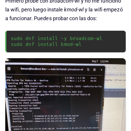
Primero probé con
broadcom-wl
y no me funciono
la wifi, pero luego instale
kmod-wl
y la wifi empezó
a funcionar. Puedes probar con las dos:
sudo dnf install -y broadcom-wl

sudo dnf install kmod-wl