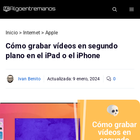
Saltar
ME
al
contenido
Inicio
>
Internet
>
Apple
Cómo grabar vídeos en segundo
plano en el iPad o el iPhone
Ivan Benito
Actualizada:
9 enero, 2024
0