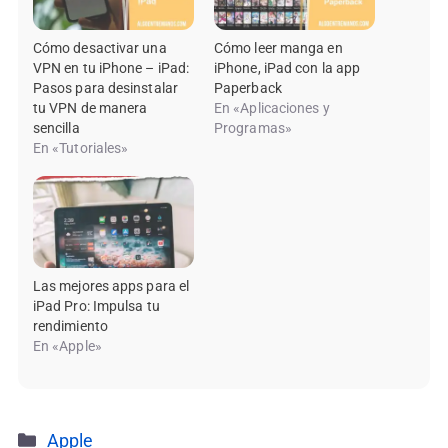
Cómo desactivar una
Cómo leer manga en
VPN en tu iPhone – iPad:
iPhone, iPad con la app
Pasos para desinstalar
Paperback
tu VPN de manera
En «Aplicaciones y
sencilla
Programas»
En «Tutoriales»
Las mejores apps para el
iPad Pro: Impulsa tu
rendimiento
En «Apple»
Categorías
Apple