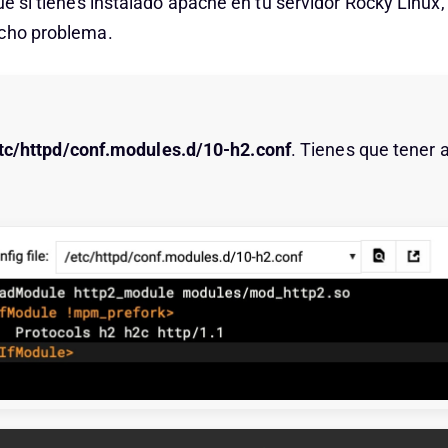
ue si tienes instalado apache en tu servidor Rocky Linux,
ucho problema.
etc/httpd/conf.modules.d/10-h2.conf
. Tienes que tener