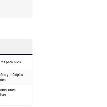
ras para hilos
áfico y múltiples
ntes
conexiones
live)