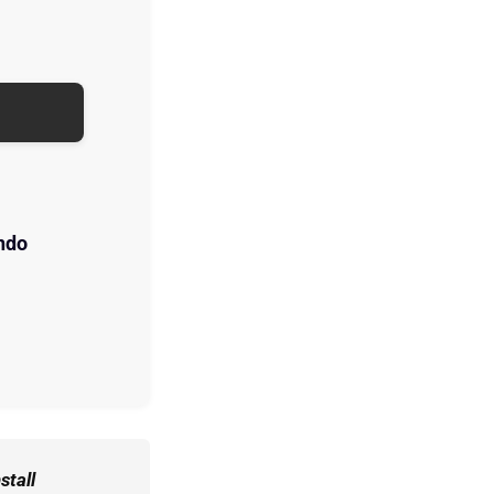
ando
stall