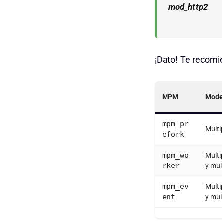
mod_http2
¡Dato! Te recom
MPM
Mode
mpm_pr
Mult
efork
mpm_wo
Mult
rker
y mul
mpm_ev
Mult
ent
y mul