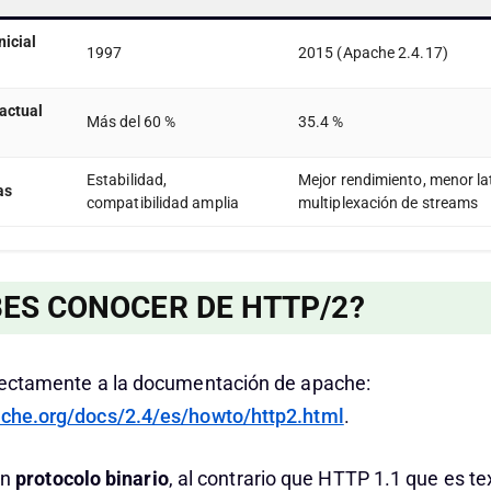
nicial
1997
2015 (Apache 2.4.17)
actual
Más del 60 %
35.4 %
Estabilidad,
Mejor rendimiento, menor la
as
compatibilidad amplia
multiplexación de streams
BES CONOCER DE HTTP/2?
irectamente a la documentación de apache:
ache.org/docs/2.4/es/howto/http2.html
.
un
protocolo binario
, al contrario que HTTP 1.1 que es te