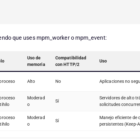
iendo que uses mpm_worker o mpm_event:
Uso de
Compatibilidad
lo
Uso
memoria
con HTTP/2
iproceso
Alto
No
Aplicaciones no segu
iproceso
Moderad
Servidores de alto tr
Sí
tihilo
o
solicitudes concurre
iproceso
Moderad
Manejo eficiente de 
Sí
tihilo
o
persistentes (Keep-A