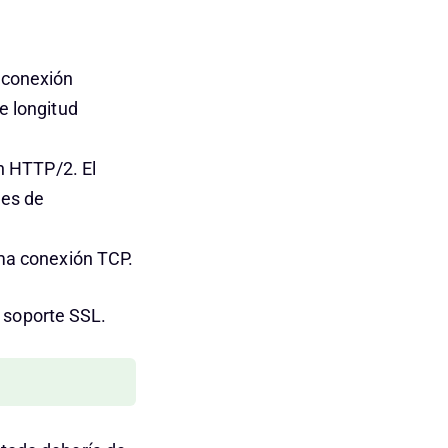
 conexión
e longitud
n HTTP/2. El
jes de
ma conexión TCP.
 soporte SSL.