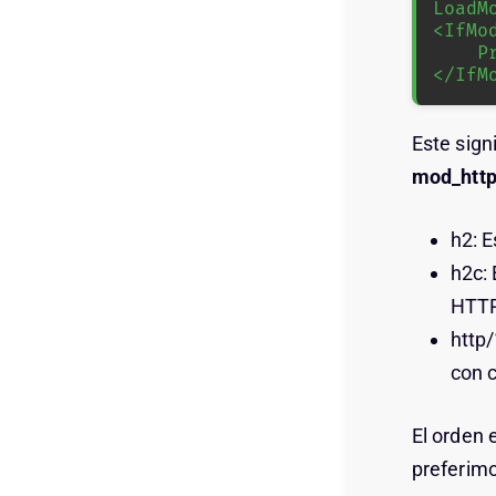
LoadM
<IfMo
    Protocols h2 h2c http/1.1

</IfM
Este sign
mod_http
h2: 
h2c: 
HTTP
http/
con 
El orden 
preferimo