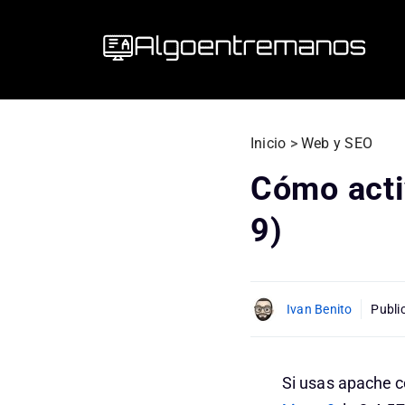
Saltar
al
contenido
Inicio
>
Web y SEO
Cómo acti
9)
Ivan Benito
Publi
Si usas apache c