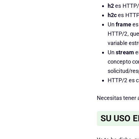
h2
es HTTP/
h2c
es HTTP
Un
frame
es
HTTP/2, que 
variable est
Un
stream
e
concepto co
solicitud/re
HTTP/2 es c
Necesitas tener 
SU USO E