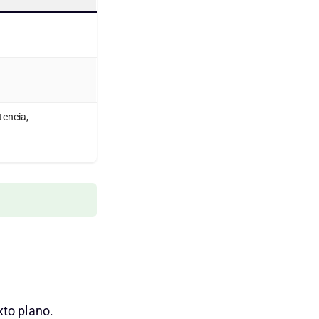
tencia,
xto plano.