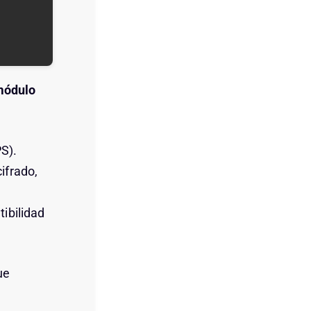
 módulo
S).
ifrado,
tibilidad
ue