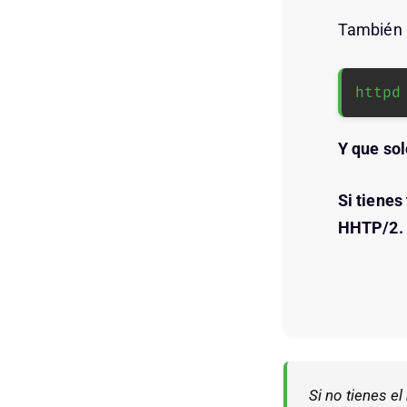
También 
httpd
Y que sol
Si tienes
HHTP/2.
Si no tienes e