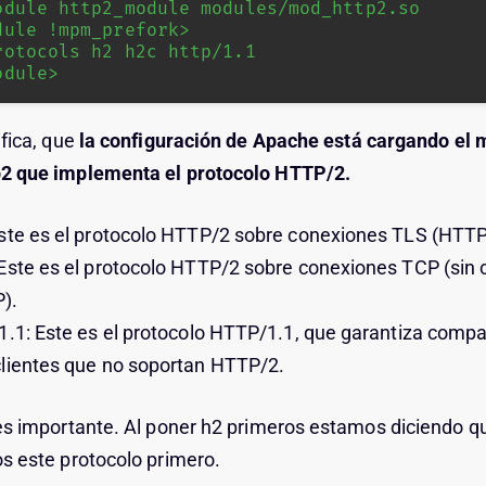
odule http2_module modules/mod_http2.so

dule !mpm_prefork>

odule>
ifica, que
la configuración de Apache está cargando el
2 que implementa el protocolo HTTP/2.
Este es el protocolo HTTP/2 sobre conexiones TLS (HTTP
Este es el protocolo HTTP/2 sobre conexiones TCP (sin c
).
1.1: Este es el protocolo HTTP/1.1, que garantiza compa
clientes que no soportan HTTP/2.
es importante. Al poner h2 primeros estamos diciendo q
s este protocolo primero.