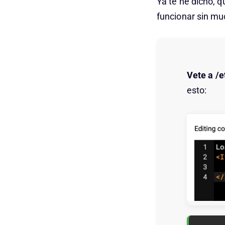
Ya te he dicho, q
funcionar sin m
Vete a /
esto: