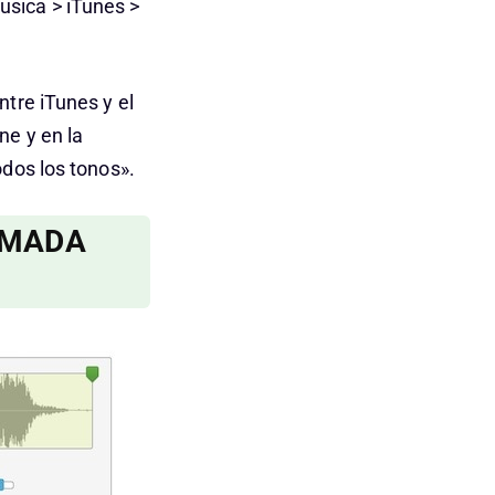
usica > iTunes >
tre iTunes y el
ne y en la
odos los tonos».
AMADA