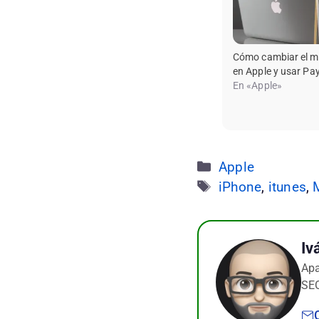
Cómo cambiar el m
en Apple y usar Pa
En «Apple»
Categorías
Apple
Etiquetas
iPhone
,
itunes
,
Iv
Apa
SEO