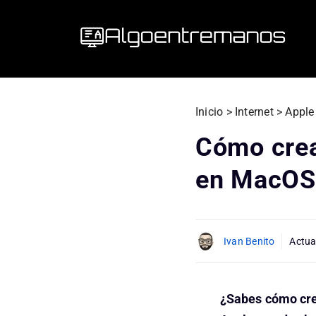
Saltar
al
contenido
Inicio
>
Internet
>
Apple
Cómo crea
en MacOS
Ivan Benito
Actua
¿Sabes cómo crea