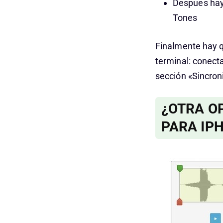
Despues hay 
Tones
Finalmente hay q
terminal: conect
sección «Sincron
¿OTRA O
PARA IP