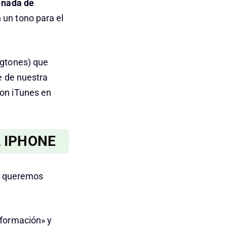
e nada de
un tono para el
ngtones) que
e de nuestra
on iTunes en
 IPHONE
ue queremos
nformación» y