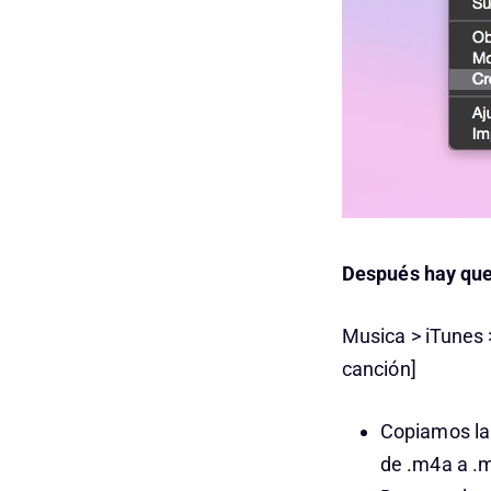
Después
hay que 
Musica > iTunes 
canción]
Copiamos la 
de .m4a a .m