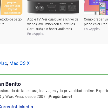
étodo de pago
Apple TV: Ver cualquier archivo de
Cómo grabar ví
yPal
video (.avi, .mkv) con subtítulos
plano en el iPad
(.srt, .sub) sin hacer Jailbreak
En «Apple»
En «Apple»
Mac
,
Mac OS X
án Benito
sionado de la lectura, los viajes y la privacidad online. Expert
 y WordPress desde 2007.
¡Pregúntame!
Correo
LinkedIn