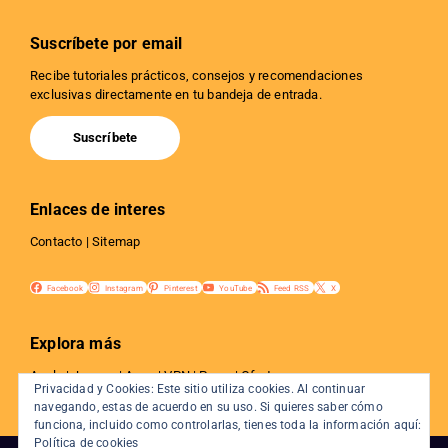
Suscríbete por email
Recibe tutoriales prácticos, consejos y recomendaciones
exclusivas directamente en tu bandeja de entrada.
Suscríbete
Enlaces de interes
Contacto
|
Sitemap
Facebook
Instagram
Pinterest
YouTube
Feed RSS
X
Explora más
Apple
|
Juegos
|
Apps
|
VPN
|
Proxy
|
Ofertas
Privacidad y Cookies: Este sitio utiliza cookies. Al continuar
Privacidad
|
Tutoriales
|
Web y SEO
|
Internet
navegando, estas de acuerdo en su uso. Si quieres saber cómo
funciona, incluido como controlarlas, tienes toda la información aquí:
Política de cookies