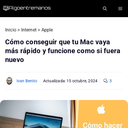
Saltar
ME
al
contenido
Inicio
>
Internet
>
Apple
Cómo conseguir que tu Mac vaya
más rápido y funcione como si fuera
nuevo
Ivan Benito
Actualizada:
15 octubre, 2024
3