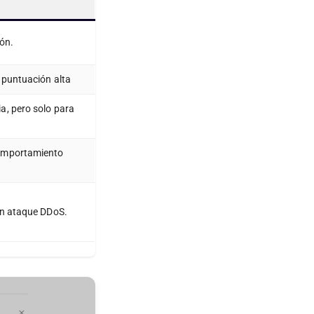
ión.
 puntuación alta
a, pero solo para
comportamiento
 un ataque DDoS.