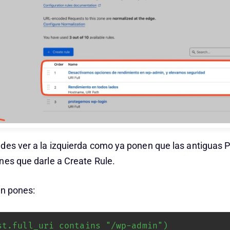
des ver a la izquierda como ya ponen que las antiguas 
nes que darle a Create Rule.
on pones:
st.full_uri contains "/wp-admin")