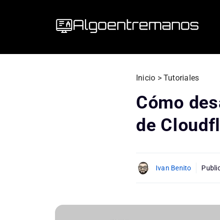
Saltar
al
contenido
Inicio
>
Tutoriales
Cómo desa
de Cloudf
Ivan Benito
Publi