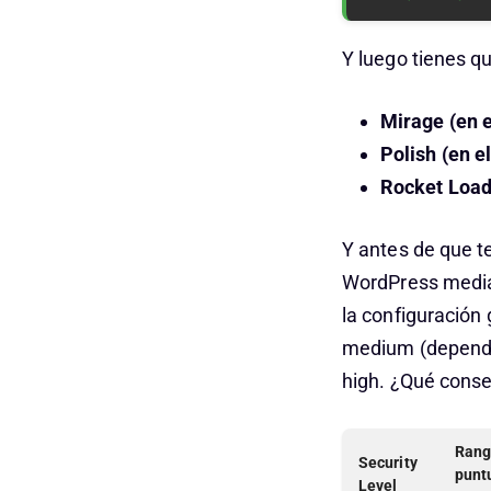
Y luego tienes q
Mirage (en e
Polish (en e
Rocket Loade
Y antes de que t
WordPress media
la configuración 
medium (depende 
high. ¿Qué cons
Rang
Security
punt
Level