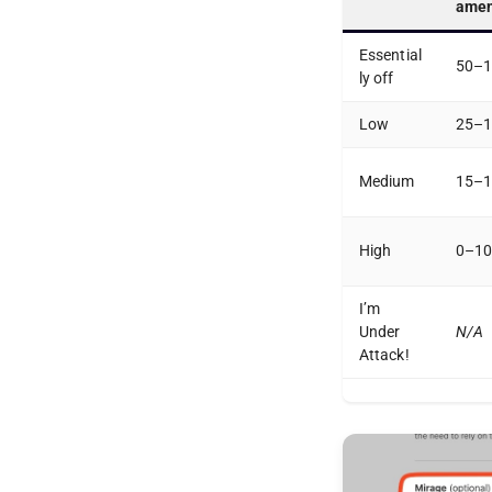
ame
Essential
50–
ly off
Low
25–
Medium
15–
High
0–1
I’m
Under
N/A
Attack!