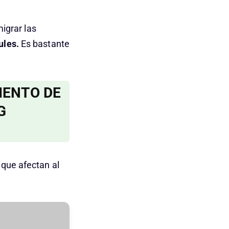
igrar las
ules.
Es bastante
IENTO DE
G
que afectan al