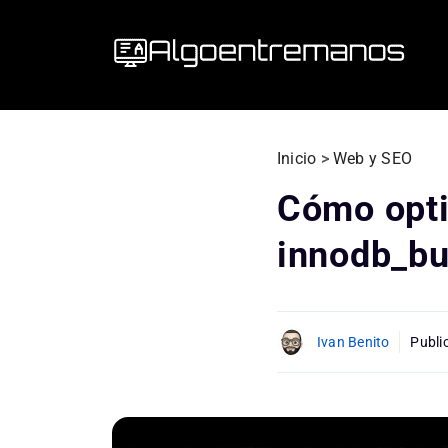
Saltar
al
contenido
Inicio
>
Web y SEO
Cómo opti
innodb_bu
Ivan Benito
Publi