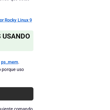
or Rocky Linux 9
S USANDO
:
ps_mem
.
o porque uso
iguiente comando