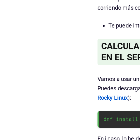
corriendo más cos
Te puede int
CALCULA
EN EL SE
Vamos a usar un 
Puedes descargar
Rocky Linux
):
dnf install
En i caso, lo he