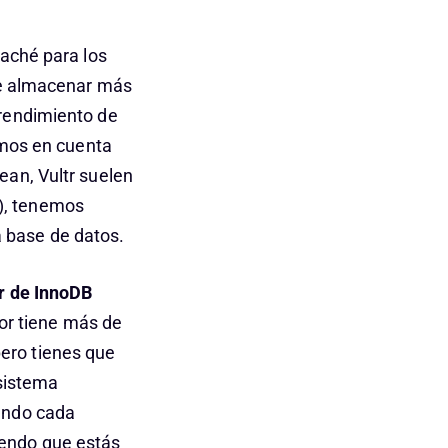
caché para los
ede almacenar más
 rendimiento de
emos en cuenta
ean, Vultr suelen
), tenemos
 base de datos.
or de InnoDB
dor tiene más de
ero tienes que
 sistema
sando cada
iendo que estás