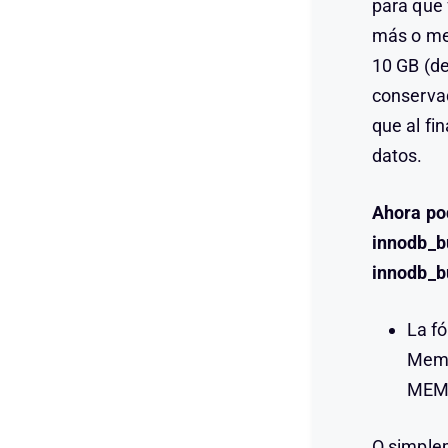
para que 
más o men
10 GB (d
conservad
que al fi
datos.
Ahora po
innodb_bu
innodb_bu
La f
Memo
MEM
O simple