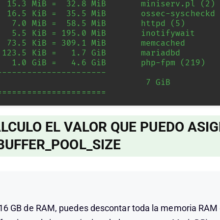
   5.5 KiB = 195.0 MiB       inotifywait

  73.5 KiB = 309.1 MiB       memcached

----------------------

                            7 GiB

======================
LCULO EL VALOR QUE PUEDO ASI
BUFFER_POOL_SIZE
s 16 GB de RAM, puedes descontar toda la memoria RAM