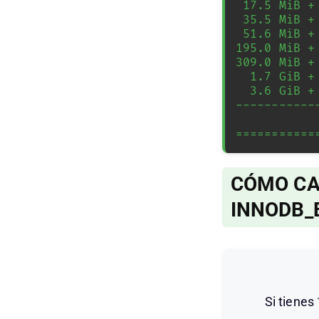
 17.5 MiB +  15.3 MiB =  32.8 MiB       miniserv.pl (2)

 35.5 MiB +  16.5 KiB =  35.5 MiB       ossec-syscheckd

 51.6 MiB +   7.0 MiB =  58.5 MiB       httpd (5)

195.0 MiB +
309.0 MiB +
  1.7 GiB + 123.5 KiB =   1.7 GiB       mariadbd

  3.6 GiB +   1.0 GiB =   4.6 GiB       php-fpm (219)

-----------
             
===========
CÓMO CA
INNODB_
Si tiene