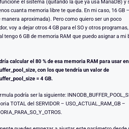
funcione el sistema (quitando la que ya usa MariaDB) y 
os cuanta memoria libre te queda. En mi caso, 16 GB –
e manera aproximada). Pero como quiero ser un poco
or, voy a dejar otros 4 GB para el SO y otros programas,
nal tengo 6 GB de memoria RAM que puedo asignar a mi 
dría calcular el 80 % de esa memoria RAM para usar en
ffer_pool_size, con los que tendría un valor de
ffer_pool_size = 4 GB.
órmula podría ser la siguiente: INNODB_BUFFER_POOL_S
ria TOTAL del SERVIDOR – USO_ACTUAL_RAM_GB –
ORIA_PARA_SO_Y_OTROS.
mente puedes empezar a ajustar este parámetro desde 