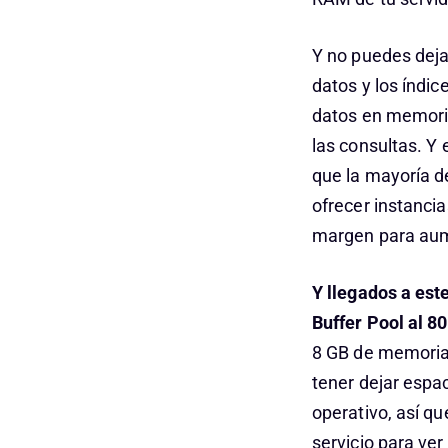
Y no puedes deja
datos y los índi
datos en memoria
las consultas. Y 
que la mayoría d
ofrecer instanc
margen para aum
Y llegados a est
Buffer Pool al 8
8 GB de memoria
tener dejar espac
operativo, así q
servicio para ve