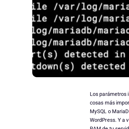
Los parámetros i
cosas más import
MySQL o MariaDB,
WordPress. Y a v
RAM de tu servido