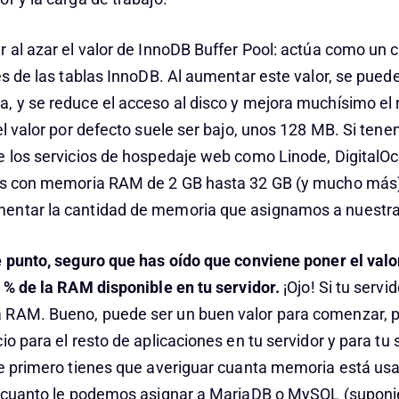
r al azar el valor de InnoDB Buffer Pool: actúa como un 
ces de las tablas InnoDB. Al aumentar este valor, se pu
, y se reduce el acceso al disco y mejora muchísimo el
el valor por defecto suele ser bajo, unos 128 MB. Si ten
e los servicios de hospedaje web como Linode, DigitalOc
ias con memoria RAM de 2 GB hasta 32 GB (y mucho más
entar la cantidad de memoria que asignamos a nuestra
e punto, seguro que has oído que conviene poner el val
0 % de la RAM disponible en tu servidor.
¡Ojo! Si tu servi
 RAM. Bueno, puede ser un buen valor para comenzar, p
io para el resto de aplicaciones en tu servidor y para tu
ue primero tienes que averiguar cuanta memoria está u
r cuanto le podemos asignar a MariaDB o MySQL (supon