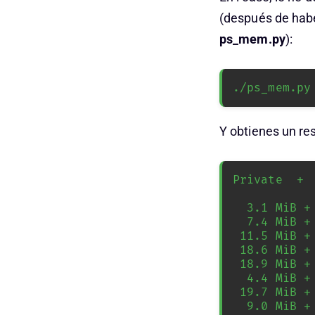
(después de habe
ps_mem.py
):
./ps_mem.py
Y obtienes un re
Private  + 
  3.1 MiB +   2.5 MiB =   5.7 MiB       systemd (3)

  7.4 MiB +   3.7 MiB =  11.1 MiB       rsyslogd

 11.5 MiB +  10.5 KiB =  11.5 MiB       ossec-analysisd

 18.6 MiB + 438.5 KiB =  19.1 MiB       backup.pl

 18.9 MiB + 270.5 KiB =  19.2 MiB       shellserver.pl

  4.4 MiB +  15.3 MiB =  19.7 MiB       perl

 19.7 MiB + 403.5 KiB =  20.1 MiB       lfd - sleeping

  9.0 MiB +  15.8 MiB =  24.8 MiB       systemd-journald
