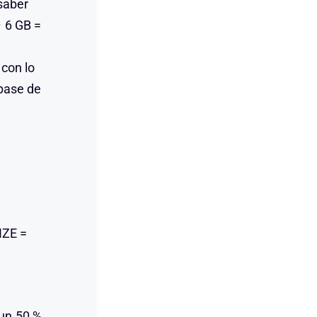
saber
 6 GB =
 con lo
base de
IZE =
un 50 %