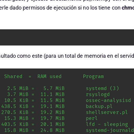
rle dado permisos de ejecución si no los tiene con
chmo
 
sultado como este (para un total de memoria en el servid
  Shared  =  RAM used       Program
