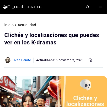
Saltar
ME
al
contenido
Inicio
>
Actualidad
Clichés y localizaciones que puedes
ver en los K-dramas
Ivan Benito
Actualizada:
6 noviembre, 2023
0