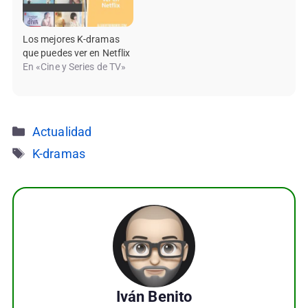
Los mejores K-dramas
que puedes ver en Netflix
En «Cine y Series de TV»
Categorías
Actualidad
Etiquetas
K-dramas
Iván Benito