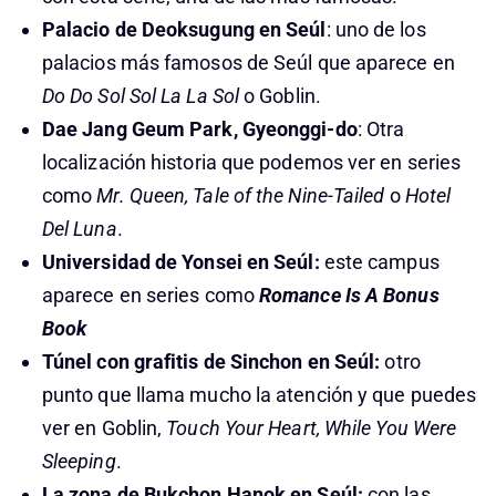
Palacio de Deoksugung en Seúl
: uno de los
palacios más famosos de Seúl que aparece en
Do Do Sol Sol La La Sol
o Goblin.
Dae Jang Geum Park, Gyeonggi-do
: Otra
localización historia que podemos ver en series
como
Mr. Queen, Tale of the Nine-Tailed
o
Hotel
Del Luna
.
Universidad de Yonsei en Seúl:
este campus
aparece en series como
Romance Is A Bonus
Book
Túnel con grafitis de Sinchon en Seúl:
otro
punto que llama mucho la atención y que puedes
ver en Goblin,
Touch Your Heart, While You Were
Sleeping
.
La zona de Bukchon Hanok en Seúl:
con las