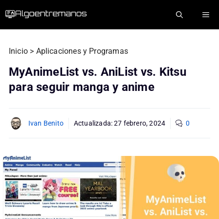
Saltar
ME
al
contenido
Inicio
>
Aplicaciones y Programas
MyAnimeList vs. AniList vs. Kitsu
para seguir manga y anime
Ivan Benito
Actualizada:
27 febrero, 2024
0