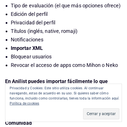
Tipo de evaluación (el que más opciones ofrece)
Edición del perfil
Privacidad del perfil
Títulos (inglés, native, romaji)
Notificaciones
Importar XML
Bloquear usuarios
Revocar el acceso de apps como Mihon o Neko
En Anilist puedes importar fácilmente lo que
Privacidad y Cookies: Este sitio utiliza cookies. Al continuar
quieras, pero no te dan la opción de exportar sus
navegando, estas de acuerdo en su uso. Si quieres saber cómo
listados
(hay solución con herramientas de
funciona, incluido como controlarlas, tienes toda la información aquí:
Política de cookies
terceros que luego comento).
Comunidad