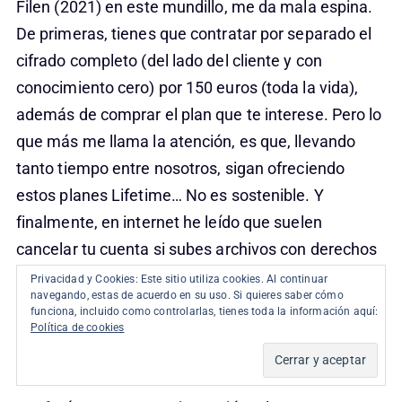
Filen (2021) en este mundillo, me da mala espina.
De primeras, tienes que contratar por separado el
cifrado completo (del lado del cliente y con
conocimiento cero) por 150 euros (toda la vida),
además de comprar el plan que te interese. Pero lo
que más me llama la atención, es que, llevando
tanto tiempo entre nosotros, sigan ofreciendo
estos planes Lifetime… No es sostenible. Y
finalmente, en internet he leído que suelen
cancelar tu cuenta si subes archivos con derechos
de autor (y no has activado el cifrado completo).
Privacidad y Cookies: Este sitio utiliza cookies. Al continuar
navegando, estas de acuerdo en su uso. Si quieres saber cómo
Tengo cuenta con ellos gratuita de 2 GB y uso su
funciona, incluido como controlarlas, tienes toda la información aquí:
app en macOS, que la verdad es que está bastante
Política de cookies
bien.