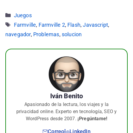
Categorías
Juegos
Etiquetas
Farmville
,
Farmville 2
,
Flash
,
Javascript
,
navegador
,
Problemas
,
solucion
Iván Benito
Apasionado de la lectura, los viajes y la
privacidad online. Experto en tecnología, SEO y
WordPress desde 2007.
¡Pregúntame!
Correo
LinkedIn