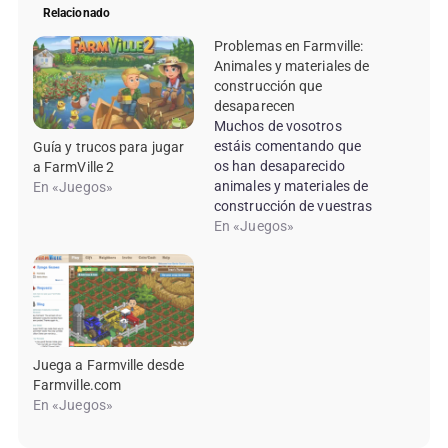
Relacionado
Problemas en Farmville:
Animales y materiales de
construcción que
desaparecen
Muchos de vosotros
estáis comentando que
Guía y trucos para jugar
os han desaparecido
a FarmVille 2
animales y materiales de
En «Juegos»
construcción de vuestras
granjas en Farmville.
En «Juegos»
Parece ser que es algo
generalizado, y mientras
las desaparición de
animales todavía no ha
sido reconocida por
Zynga, la empresa
Juega a Farmville desde
creadora de Farmville, la
Farmville.com
desaparición de
En «Juegos»
materiales de
construcción si…