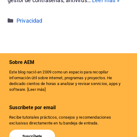
gestor de contraseñas, antivirus…
Leer más »
Categorías
Privacidad
Sobre AEM
Este blog nació en 2009 como un espacio para recopilar
información útil sobre internet, programas y proyectos. He
dedicado cientos de horas a analizar y revisar servicios, apps y
software. [
Leer más
]
Suscríbete por email
Recibe tutoriales prácticos, consejos y recomendaciones
exclusivas directamente en tu bandeja de entrada.
Suscríbete