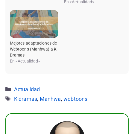
En «Actualidad»
Mejores adaptaciones de
Webtoons (Manhwa) a K-
Dramas
En «Actualidad»
Categorías
Actualidad
Etiquetas
K-dramas
,
Manhwa
,
webtoons