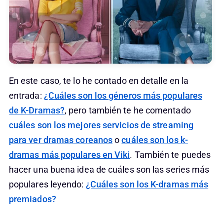
En este caso, te lo he contado en detalle en la
entrada:
¿Cuáles son los géneros más populares
de K-Dramas?
, pero también te he comentado
cuáles son los mejores servicios de streaming
para ver dramas coreanos
o
cuáles son los k-
dramas más populares en Viki
. También te puedes
hacer una buena idea de cuáles son las series más
populares leyendo:
¿Cuáles son los K-dramas más
premiados?