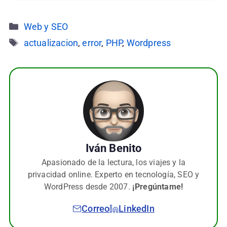
Categorías
Web y SEO
Etiquetas
actualizacion
,
error
,
PHP
,
Wordpress
Iván Benito
Apasionado de la lectura, los viajes y la
privacidad online. Experto en tecnología, SEO y
WordPress desde 2007.
¡Pregúntame!
Correo
LinkedIn