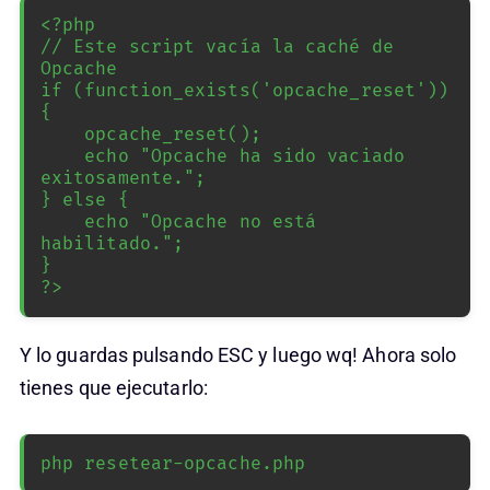
<?php

// Este script vacía la caché de 
Opcache

if (function_exists('opcache_reset')) 
{

    opcache_reset();

    echo "Opcache ha sido vaciado 
exitosamente.";

} else {

    echo "Opcache no está 
habilitado.";

}

?>
Y lo guardas pulsando ESC y luego wq! Ahora solo
tienes que ejecutarlo:
php resetear-opcache.php