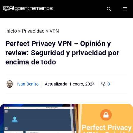
Saltar
ME
al
contenido
Inicio
>
Privacidad
>
VPN
Perfect Privacy VPN – Opinión y
review: Seguridad y privacidad por
encima de todo
Ivan Benito
Actualizada:
1 enero, 2024
0