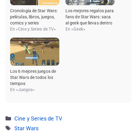
Cronología de Star Wars:
Los mejores regalos para
películas, libros, juegos,
fans de Star Wars: saca
comics y series
al geek que llevas dentro
En «Cine y Series de TV»
En «Geek»
Los 6 mejores juegos de
Star Wars de todos los
tiempos
En «Juegos»
Categorías
Cine y Series de TV
Etiquetas
Star Wars