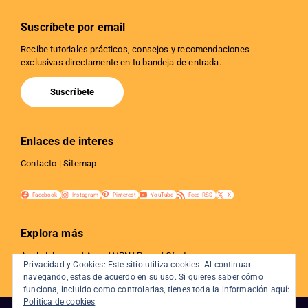
Suscríbete por email
Recibe tutoriales prácticos, consejos y recomendaciones
exclusivas directamente en tu bandeja de entrada.
Suscríbete
Enlaces de interes
Contacto
|
Sitemap
Facebook
Instagram
Pinterest
YouTube
Feed RSS
X
Explora más
Apple
|
Juegos
|
Apps
|
VPN
|
Proxy
|
Ofertas
Privacidad y Cookies: Este sitio utiliza cookies. Al continuar
Privacidad
|
Tutoriales
|
Web y SEO
|
Internet
navegando, estas de acuerdo en su uso. Si quieres saber cómo
funciona, incluido como controlarlas, tienes toda la información aquí:
Política de cookies