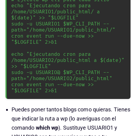
echo "Ejecutando cron para 
/home/USUARIO1/public_html/ a 
$(date)" >> "$LOGFILE"

sudo -u USUARIO1 $WP_CLI_PATH --
path="/home/USUARIO1/public_html/" 
cron event run --due-now >> 
"$LOGFILE" 2>&1

echo "Ejecutando cron para 
/home/USUARIO2/public_html a $(date)" 
>> "$LOGFILE"

sudo -u USUARIO@ $WP_CLI_PATH --
path="/home/USUARIO2/public_html" 
cron event run --due-now >> 
"$LOGFILE" 2>&1
Puedes poner tantos blogs como quieras. Tienes
que indicar la ruta a wp (lo averiguas con el
comando
which wp
). Sustituye USUARIO1 y