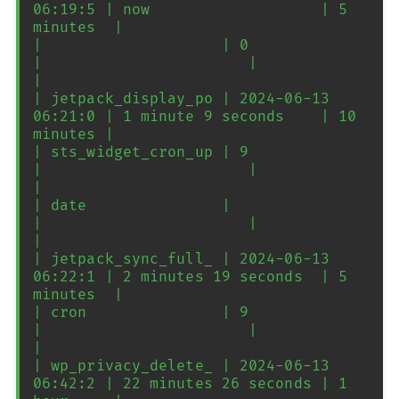
06:19:5 | now                   | 5 
minutes  |

|                    | 0                  
|                       |            
|

| jetpack_display_po | 2024-06-13 
06:21:0 | 1 minute 9 seconds    | 10 
minutes |

| sts_widget_cron_up | 9                  
|                       |            
|

| date               |                    
|                       |            
|

| jetpack_sync_full_ | 2024-06-13 
06:22:1 | 2 minutes 19 seconds  | 5 
minutes  |

| cron               | 9                  
|                       |            
|

| wp_privacy_delete_ | 2024-06-13 
06:42:2 | 22 minutes 26 seconds | 1 