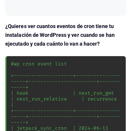
¿Quieres ver cuantos eventos de cron tiene tu
instalación de WordPress y ver cuando se han
ejecutado y cada cuánto lo van a hacer?
#wp cron event list

+--------------------+---------------
-----+-----------------------+-------
-----+

| hook               | next_run_gmt       
| next_run_relative     | recurrence 
|

+--------------------+---------------
-----+-----------------------+-------
-----+

| jetpack_sync_cron  | 2024-06-13 