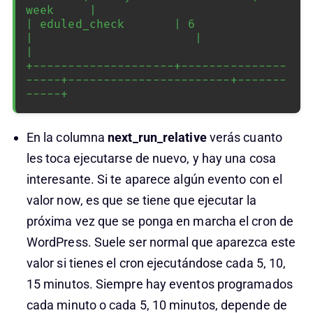
week     |

| eduled_check       | 6                  
|                       |            
|

+--------------------+---------------
-----+-----------------------+-------
-----+
En la columna
next_run_relative
verás cuanto
les toca ejecutarse de nuevo, y hay una cosa
interesante. Si te aparece algún evento con el
valor now, es que se tiene que ejecutar la
próxima vez que se ponga en marcha el cron de
WordPress. Suele ser normal que aparezca este
valor si tienes el cron ejecutándose cada 5, 10,
15 minutos. Siempre hay eventos programados
cada minuto o cada 5, 10 minutos, depende de