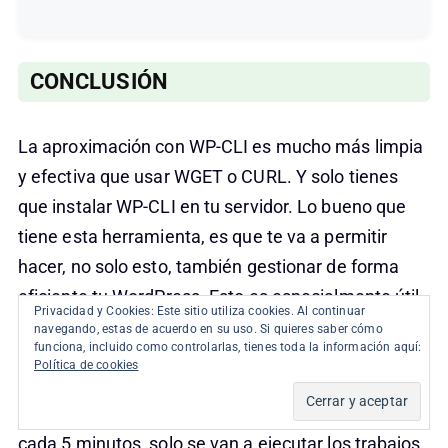
CONCLUSIÓN
La aproximación con WP-CLI es mucho más limpia
y efectiva que usar WGET o CURL. Y solo tienes
que instalar WP-CLI en tu servidor. Lo bueno que
tiene esta herramienta, es que te va a permitir
hacer, no solo esto, también gestionar de forma
eficiente tu WordPress. Esto es especialmente útil
Privacidad y Cookies: Este sitio utiliza cookies. Al continuar
si tienes varias instalaciones de WordPress en tu
navegando, estas de acuerdo en su uso. Si quieres saber cómo
funciona, incluido como controlarlas, tienes toda la información aquí:
servidor.
Política de cookies
Al usar el comando
wp cron event run –due-now
,
cada 5 minutos, solo se van a ejecutar los trabajos