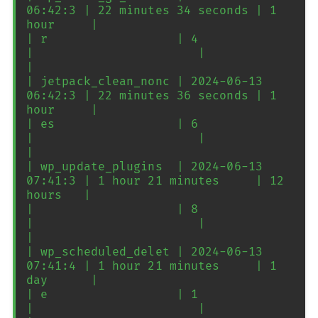
06:42:3 | 22 minutes 34 seconds | 1 
hour     |

| r                  | 4                  
|                       |            
|

| jetpack_clean_nonc | 2024-06-13 
06:42:3 | 22 minutes 36 seconds | 1 
hour     |

| es                 | 6                  
|                       |            
|

| wp_update_plugins  | 2024-06-13 
07:41:3 | 1 hour 21 minutes     | 12 
hours   |

|                    | 8                  
|                       |            
|

| wp_scheduled_delet | 2024-06-13 
07:41:4 | 1 hour 21 minutes     | 1 
day      |

| e                  | 1                  
|                       |            