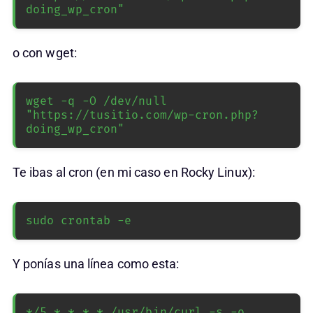
doing_wp_cron"
o con wget:
wget -q -O /dev/null 
"https://tusitio.com/wp-cron.php?
doing_wp_cron"
Te ibas al cron (en mi caso en Rocky Linux):
sudo crontab -e
Y ponías una línea como esta:
*/5 * * * * /usr/bin/curl -s -o 