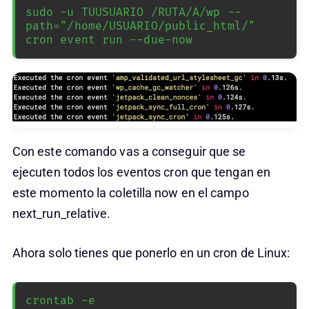
sudo -u TUUSUARIO /RUTA/A/wp --
path="/home/USUARIO/public_html/" 
cron event run --due-now
Con este comando vas a conseguir que se
ejecuten todos los eventos cron que tengan en
este momento la coletilla now en el campo
next_run_relative.
Ahora solo tienes que ponerlo en un cron de Linux:
crontab -e