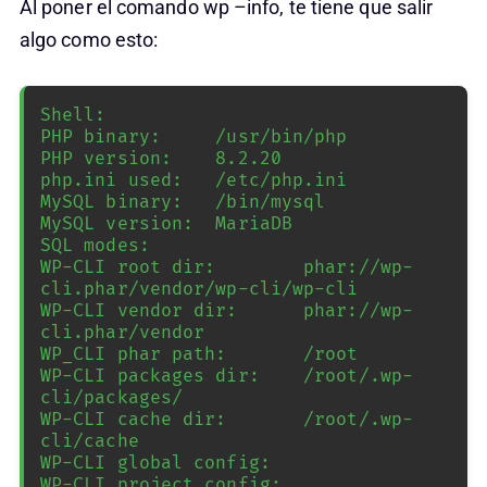
Al poner el comando wp –info, te tiene que salir
algo como esto:
Shell:

PHP binary:     /usr/bin/php

PHP version:    8.2.20

php.ini used:   /etc/php.ini

MySQL binary:   /bin/mysql

MySQL version:  MariaDB

SQL modes:

WP-CLI root dir:        phar://wp-
cli.phar/vendor/wp-cli/wp-cli

WP-CLI vendor dir:      phar://wp-
cli.phar/vendor

WP_CLI phar path:       /root

WP-CLI packages dir:    /root/.wp-
cli/packages/

WP-CLI cache dir:       /root/.wp-
cli/cache

WP-CLI global config:

WP-CLI project config:
