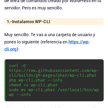
de línea de comandos creado por WordPress en tu
servidor. Pero es muy sencillo.
1.-Instalamos WP-CLI
Muy sencillo. Te vas a una carpeta de usuario y
pones lo siguiente (referencia en
https://wp-
cli.org
):
curl -O 
https://raw.githubusercontent.com/wp-
cli/builds/gh-pages/phar/wp-cli.phar

php wp-cli.phar --info

chmod +x wp-cli.phar

sudo mv wp-cli.phar /usr/local/bin/wp 

wp --info