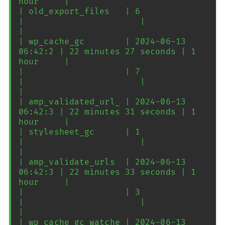
hour     |

| old_export_files   | 6                  
|                       |            
|

| wp_cache_gc        | 2024-06-13 
06:42:2 | 22 minutes 27 seconds | 1 
hour     |

|                    | 7                  
|                       |            
|

| amp_validated_url_ | 2024-06-13 
06:42:3 | 22 minutes 31 seconds | 1 
hour     |

| stylesheet_gc      | 1                  
|                       |            
|

| amp_validate_urls  | 2024-06-13 
06:42:3 | 22 minutes 33 seconds | 1 
hour     |

|                    | 3                  
|                       |            
|

| wp_cache_gc_watche | 2024-06-13 