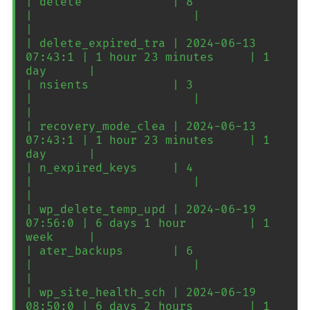
| delete             | 8                  
|                       |            
|

| delete_expired_tra | 2024-06-13 
07:43:1 | 1 hour 23 minutes     | 1 
day      |

| nsients            | 3                  
|                       |            
|

| recovery_mode_clea | 2024-06-13 
07:43:1 | 1 hour 23 minutes     | 1 
day      |

| n_expired_keys     | 4                  
|                       |            
|

| wp_delete_temp_upd | 2024-06-19 
07:56:0 | 6 days 1 hour         | 1 
week     |

| ater_backups       | 6                  
|                       |            
|

| wp_site_health_sch | 2024-06-19 
08:50:0 | 6 days 2 hours        | 1 