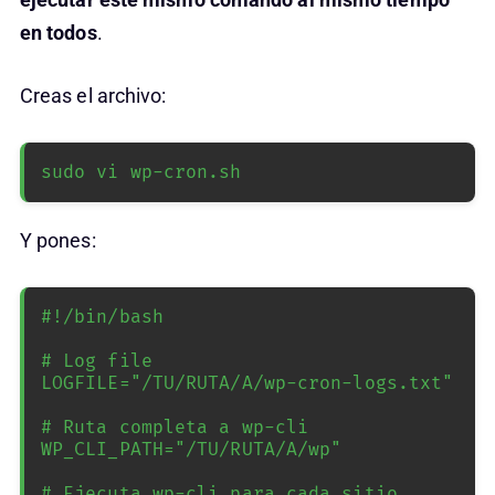
en todos
.
Creas el archivo:
sudo vi wp-cron.sh
Y pones:
#!/bin/bash

# Log file

LOGFILE="/TU/RUTA/A/wp-cron-logs.txt"

# Ruta completa a wp-cli

WP_CLI_PATH="/TU/RUTA/A/wp"

# Ejecuta wp-cli para cada sitio
