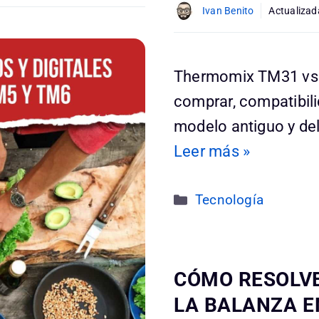
Ivan Benito
Actualizad
Thermomix TM31 vs 
comprar, compatibili
modelo antiguo y d
Leer más »
Categorías
Tecnología
CÓMO RESOLVE
LA BALANZA E