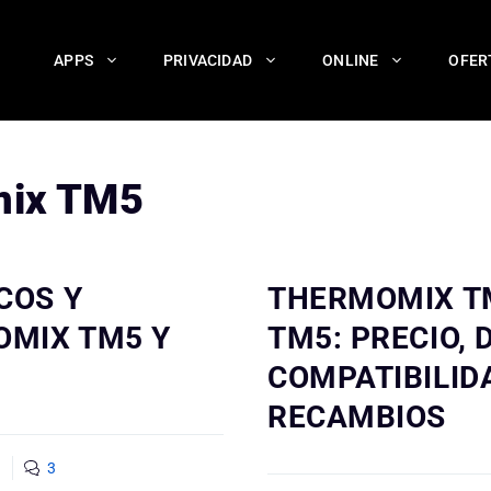
APPS
PRIVACIDAD
ONLINE
OFER
ix TM5
COS Y
THERMOMIX T
OMIX TM5 Y
TM5: PRECIO,
COMPATIBILID
RECAMBIOS
3
3