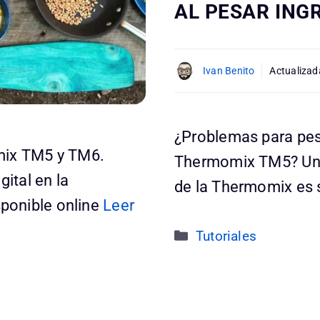
AL PESAR ING
Ivan Benito
Actualizad
¿Problemas para pes
mix TM5 y TM6.
Thermomix TM5? Una
gital en la
de la Thermomix es s
ponible online
Leer
Categorías
Tutoriales