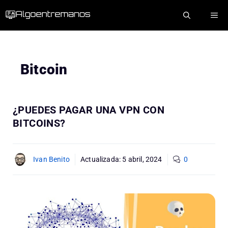
Saltar
ME
al
contenido
Bitcoin
¿PUEDES PAGAR UNA VPN CON
BITCOINS?
Ivan Benito
Actualizada:
5 abril, 2024
0