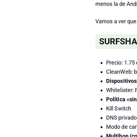
menos la de Andr
Vamos a ver que t
SURFSHA
Precio: 1.75
CleanWeb: b
Dispositivos
Whitelister:
Política «si
Kill Switch
DNS privado
Modo de cam
Multihop (c