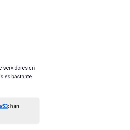
e servidores en
es es bastante
e53
: han