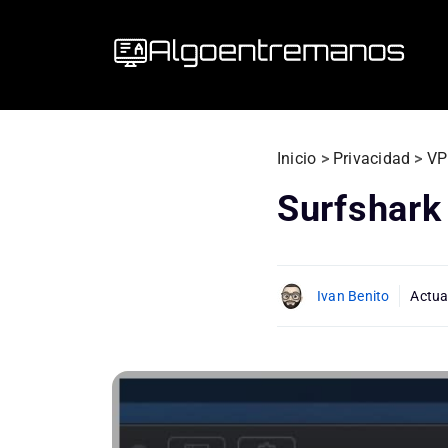
Saltar
al
contenido
Inicio
>
Privacidad
>
VP
Surfshark
Ivan Benito
Actua