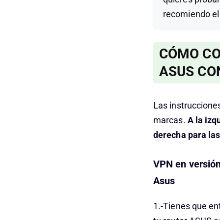
recomiendo e
CÓMO CO
ASUS CO
Las instruccione
marcas.
A la izq
derecha para las
VPN en versión
Asus
1.-Tienes que ent