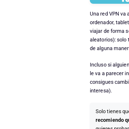
Una red VPN va a
ordenador, table
viajar de forma 
aleatorios): solo
de alguna manera
Incluso si alguie
le va a parecer 
consigues cambia
interesa).
Solo tienes qu
recomiendo qu
quieres probar 