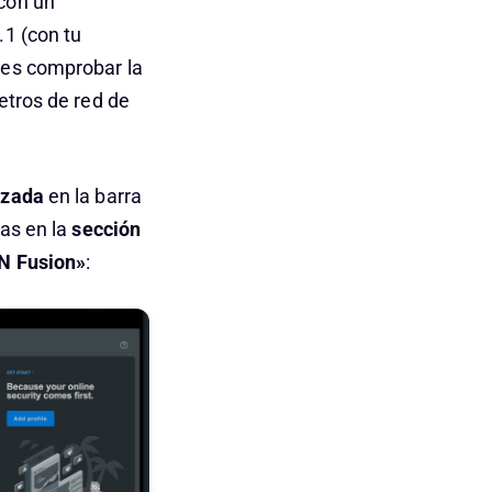
con un
.1 (con tu
des comprobar la
etros de red de
nzada
en la barra
has en la
sección
N
Fusion»
: