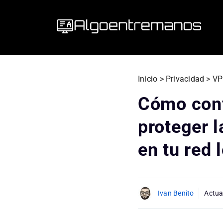
Saltar
al
contenido
Inicio
>
Privacidad
>
VP
Cómo conf
proteger l
en tu red 
Ivan Benito
Actua