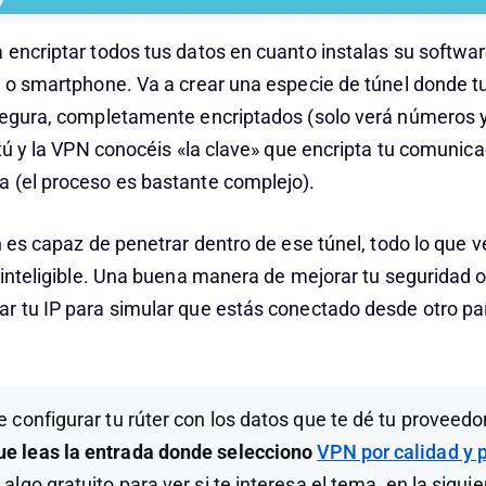
 encriptar todos tus datos en cuanto instalas su softwar
t o smartphone. Va a crear una especie de túnel donde t
segura, completamente encriptados (solo verá números y
 tú y la VPN conocéis «la clave» que encripta tu comunicac
 (el proceso es bastante complejo).
n es capaz de penetrar dentro de ese túnel, todo lo que ve
ininteligible. Una buena manera de mejorar tu seguridad 
r tu IP para simular que estás conectado desde otro paí
e configurar tu rúter con los datos que te dé tu proveed
e leas la entrada donde selecciono
VPN por calidad y 
algo gratuito para ver si te interesa el tema, en la sigui