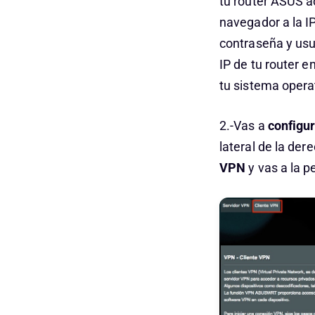
tu router ASUS 
navegador a la I
contraseña y usu
IP de tu router e
tu sistema opera
2.-Vas a
configu
lateral de la der
VPN
y vas a la p