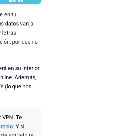
e en tu
us datos van a
 letras
ión, por decirlo
rá en su interior
online. Además,
s (lo que nos
or VPN.
Te
precio
. Y si
ente entrada te