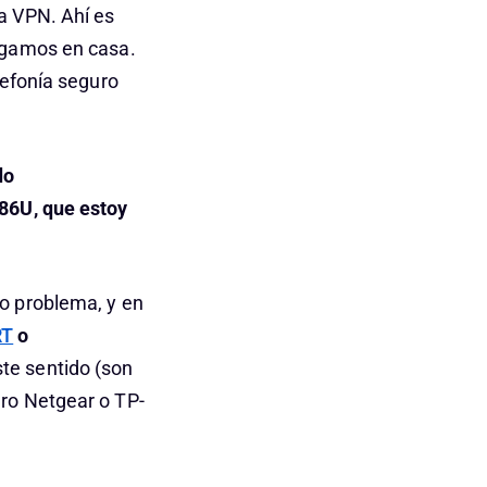
a VPN. Ahí es
ngamos en casa.
lefonía seguro
do
X86U, que estoy
o problema, y en
RT
o
te sentido (son
ro Netgear o TP-