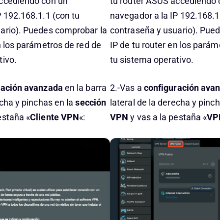
accediendo con un
tu router ASUS accediendo 
P 192.168.1.1 (con tu
navegador a la IP 192.168.1
ario). Puedes comprobar la
contraseña y usuario). Pue
n los parámetros de red de
IP de tu router en los parám
tivo.
tu sistema operativo.
ración avanzada
en la barra
2.-Vas a
configuración ava
echa y pinchas en la
sección
lateral de la derecha y pinc
estaña «
Cliente VPN
«:
VPN
y vas a la pestaña «
VP