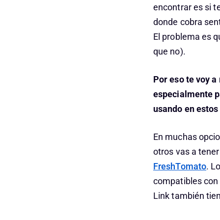
encontrar es si 
donde cobra sent
El problema es q
que no).
Por eso te voy a
especialmente pa
usando en esto
En muchas opcion
otros vas a tene
FreshTomato
. L
compatibles con 
Link también tie