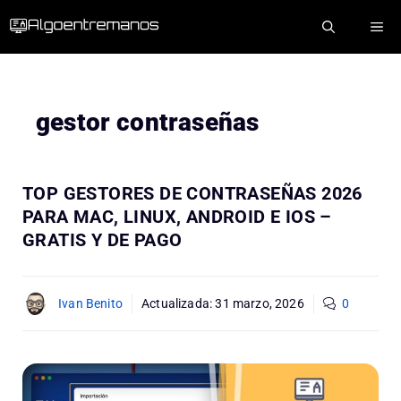
Saltar
ME
al
contenido
gestor contraseñas
TOP GESTORES DE CONTRASEÑAS 2026
PARA MAC, LINUX, ANDROID E IOS –
GRATIS Y DE PAGO
Ivan Benito
Actualizada:
31 marzo, 2026
0