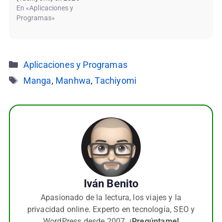
En «Aplicaciones y
Programas»
Categorías
Aplicaciones y Programas
Etiquetas
Manga
,
Manhwa
,
Tachiyomi
Iván Benito
Apasionado de la lectura, los viajes y la
privacidad online. Experto en tecnología, SEO y
WordPress desde 2007.
¡Pregúntame!