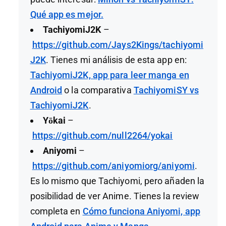
Qué app es mejor.
TachiyomiJ2K
–
https://github.com/Jays2Kings/tachiyomi
J2K
. Tienes mi análisis de esta app en:
TachiyomiJ2K, app para leer manga en
Android
o la comparativa
TachiyomiSY vs
TachiyomiJ2K
.
Yōkai
–
https://github.com/null2264/yokai
Aniyomi
–
https://github.com/aniyomiorg/aniyomi
.
Es lo mismo que Tachiyomi, pero añaden la
posibilidad de ver Anime. Tienes la review
completa en
Cómo funciona Aniyomi, app