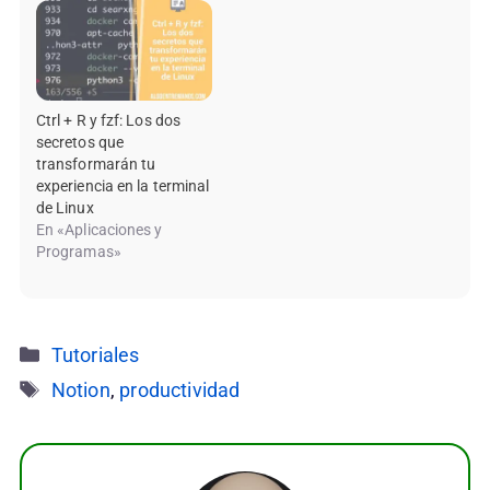
Ctrl + R y fzf: Los dos
secretos que
transformarán tu
experiencia en la terminal
de Linux
En «Aplicaciones y
Programas»
Categorías
Tutoriales
Etiquetas
Notion
,
productividad