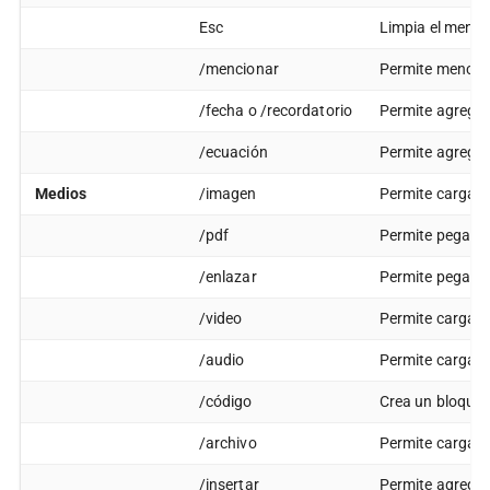
Esc
Limpia el menú d
/mencionar
Permite mencion
/fecha o /recordatorio
Permite agregar
/ecuación
Permite agregar 
Medios
/imagen
Permite cargar 
/pdf
Permite pegar u
/enlazar
Permite pegar u
/video
Permite cargar u
/audio
Permite cargar 
/código
Crea un bloque 
/archivo
Permite cargar 
/insertar
Permite agregar