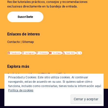
Recibe tutoriales prácticos, consejos y recomendaciones
exclusivas directamente en tu bandeja de entrada.
Suscríbete
Enlaces de interes
Contacto
|
Sitemap
Facebook
Instagram
Pinterest
YouTube
Feed RSS
X
Explora más
Apple
|
Juegos
|
Apps
|
VPN
|
Proxy
|
Ofertas
Privacidad y Cookies: Este sitio utiliza cookies. Al continuar
Privacidad
|
Tutoriales
|
Web y SEO
|
Internet
navegando, estas de acuerdo en su uso. Si quieres saber cómo
funciona, incluido como controlarlas, tienes toda la información aquí:
Política de cookies
Copyright © 2026 · Todos los derechos reservados
algoentremanos.com ·
Política de privacidad
·
Datos legales