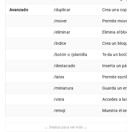
Avanzado
/duplicar
Crea una copia 
/mover
Permite mover e
/eliminar
Elimina el bloqu
/índice
Crea un bloque 
/botón o /plantilla
Te da un botón d
/destacado
Inserta un párr
/latex
Permite escribi
/miniatura
Guarda un enlac
/vista
Accedes a las b
/emoji
Muestra el selec