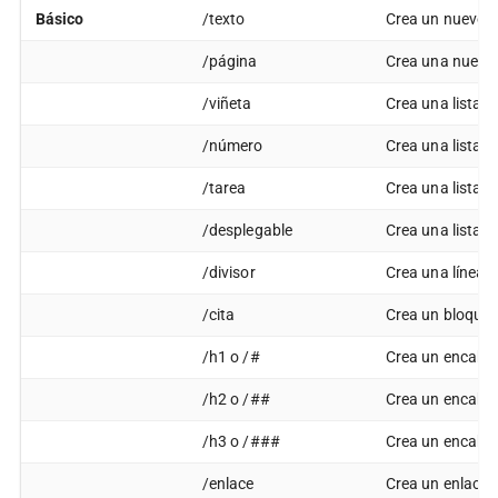
Básico
/texto
Crea un nuevo b
/página
Crea una nueva 
/viñeta
Crea una lista c
/número
Crea una lista 
/tarea
Crea una lista d
/desplegable
Crea una lista d
/divisor
Crea una línea di
/cita
Crea un bloque 
/h1 o /#
Crea un encabe
/h2 o /##
Crea un encabe
/h3 o /###
Crea un encabe
/enlace
Crea un enlace a