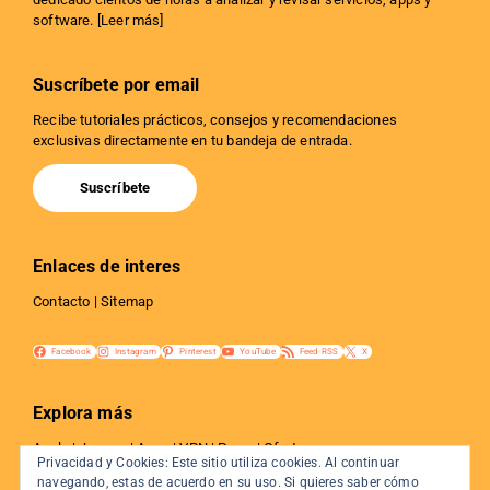
software. [
Leer más
]
Suscríbete por email
Recibe tutoriales prácticos, consejos y recomendaciones
exclusivas directamente en tu bandeja de entrada.
Suscríbete
Enlaces de interes
Contacto
|
Sitemap
Facebook
Instagram
Pinterest
YouTube
Feed RSS
X
Explora más
Apple
|
Juegos
|
Apps
|
VPN
|
Proxy
|
Ofertas
Privacidad y Cookies: Este sitio utiliza cookies. Al continuar
Privacidad
|
Tutoriales
|
Web y SEO
|
Internet
navegando, estas de acuerdo en su uso. Si quieres saber cómo