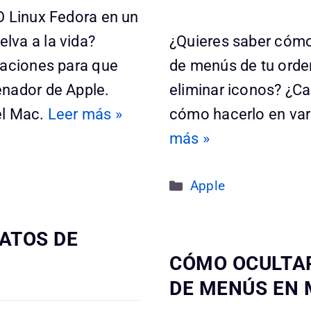
O Linux Fedora en un
lva a la vida?
¿Quieres saber cómo 
caciones para que
de menús de tu orde
enador de Apple.
eliminar iconos? ¿Ca
el Mac.
Leer más »
cómo hacerlo en var
más »
Categorías
Apple
ATOS DE
CÓMO OCULTAR
DE MENÚS EN 