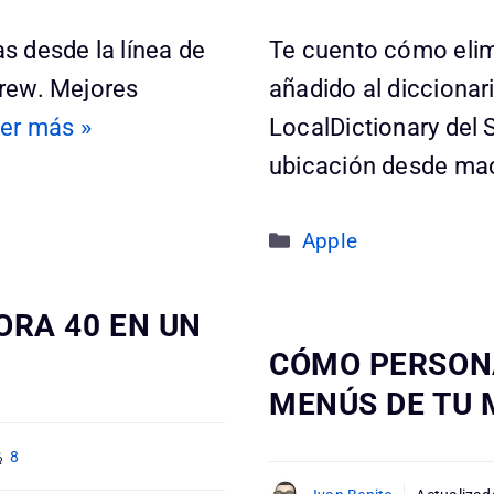
s desde la línea de
Te cuento cómo elim
ew. Mejores
añadido al dicciona
er más »
LocalDictionary del
ubicación desde m
Categorías
Apple
ORA 40 EN UN
CÓMO PERSONA
MENÚS DE TU
8