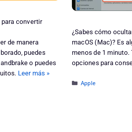
 para convertir
¿Sabes cómo ocultar
cer de manera
macOS (Mac)? Es alg
laborado, puedes
menos de 1 minuto. 
 Handbrake o puedes
opciones para conse
uitos.
Leer más »
Categorías
Apple