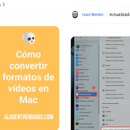
2
Ivan Benito
Actualizad