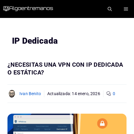
Saltar
ME
al
contenido
IP Dedicada
¿NECESITAS UNA VPN CON IP DEDICADA
O ESTÁTICA?
Ivan Benito
Actualizada:
14 enero, 2026
0