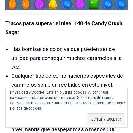
Trucos para superar el nivel 140 de Candy Crush
Saga:
Haz bombas de color, ya que pueden ser de
utilidad para conseguir muchos caramelos a la
vez.
Cualquier tipo de combinaciones especiales de
caramelos son bien recibidas en este nivel.
Privacidad y Cookies: Este sitio utiliza cookies. Al continuar
hay que intentar realizar grandes cascadas de
navegando, estas de acuerdo en su uso. Si quieres saber cómo
caramelos, para conseguir la mayor cantidad de
funciona, incluido como controlarlas, tienes toda la información aquí:
Política de cookies
caramelos posibles.
Para aumentar las posibilidades de pasar el
nivel, habría que despejar más o menos 600