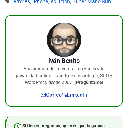
Etiquetas
errores
,
iPhone
,
solucion
,
Super Mario Run
Iván Benito
Apasionado de la lectura, los viajes y la
privacidad online. Experto en tecnología, SEO y
WordPress desde 2007.
¡Pregúntame!
Correo
LinkedIn
Si tienes preguntas, quieres que haga una