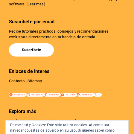
software. [
Leer más
]
Suscríbete por email
Recibe tutoriales prácticos, consejos y recomendaciones
exclusivas directamente en tu bandeja de entrada.
Suscríbete
Enlaces de interes
Contacto
|
Sitemap
Facebook
Instagram
Pinterest
YouTube
Feed RSS
X
Explora más
Apple
|
Juegos
|
Apps
|
VPN
|
Proxy
|
Ofertas
Privacidad y Cookies: Este sitio utiliza cookies. Al continuar
Privacidad
|
Tutoriales
|
Web y SEO
|
Internet
navegando, estas de acuerdo en su uso. Si quieres saber cómo