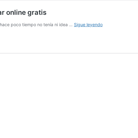
r online gratis
Juegos
 hace poco tiempo no tenía ni idea …
Sigue leyendo
Friv:
Cientos
de
juegos
para
jugar
online
gratis